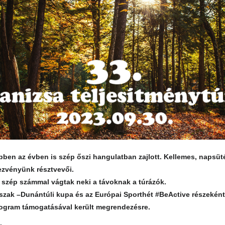
bben az évben is szép őszi hangulatban zajlott. Kellemes, napsü
ezvényünk résztvevői.
s szép számmal vágtak neki a távoknak a túrázók.
zak –Dunántúli kupa és az Európai Sporthét #BeActive részeként 
ogram támogatásával került megrendezésre.