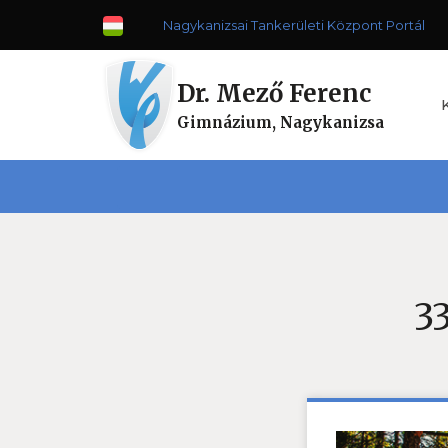
Nagykanizsai Tankerületi Központ Portál
Dr. Mező Ferenc
Gimnázium, Nagykanizsa
3