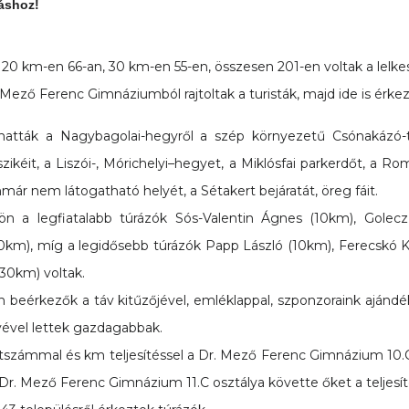
táshoz!
20 km-en 66-an, 30 km-en 55-en, összesen 201-en voltak a lelke
 Mező Ferenc Gimnáziumból rajtoltak a turisták, majd ide is érkez
thatták a Nagybagolai-hegyről a szép környezetű Csónakázó-t
szikéit, a Liszói-, Mórichelyi–hegyet, a Miklósfai parkerdőt, a R
mmár nem látogatható helyét, a Sétakert bejáratát, öreg fáit.
 a legfiatalabb túrázók Sós-Valentin Ágnes (10km), Golecz
0km), míg a legidősebb túrázók Papp László (10km), Ferecskó
(30km) voltak.
n beérkezők a táv kitűzőjével, emléklappal, szponzoraink ajándék
yével lettek gazdagabbak.
tszámmal és km teljesítéssel a Dr. Mező Ferenc Gimnázium 10.C
. A Dr. Mező Ferenc Gimnázium 11.C osztálya követte őket a teljesí