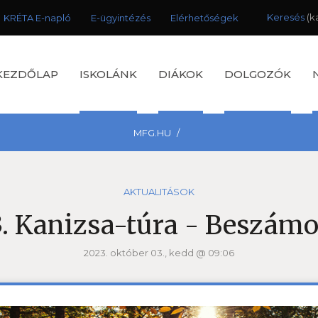
Keresés
KRÉTA E-napló
E-ügyintézés
Elérhetőségek
KEZDŐLAP
ISKOLÁNK
DIÁKOK
DOLGOZÓK
MFG.HU
AKTUALITÁSOK
3. Kanizsa-túra - Beszámo
2023. október 03., kedd @ 09:06