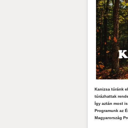
Kanizsa túránk e
túrázhattak rend
Így aztán most i
Programunk az És
Magyarország Pr