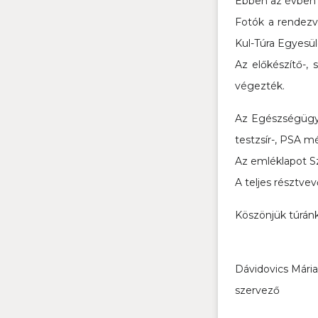
Ebben az évben 4
Fotók a rendezv
Kul-Túra Egyesül
Az előkészítő-, 
végezték.
Az Egészségügyi
testzsír-, PSA m
Az emléklapot Sz
A teljes résztvev
Köszönjük túránk
Dávidovics Mária
szervező