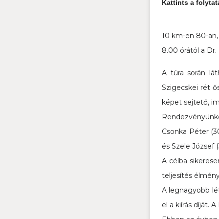
Kattints a folyta
10 km-en 80-an, 
8.00 órától a Dr.
A túra során lá
Szigecskei rét ő
képet sejtető, i
Rendezvényünkön
Csonka Péter (3
és Szele József 
A célba sikerese
teljesítés élmén
A legnagyobb lé
el a kiírás díját