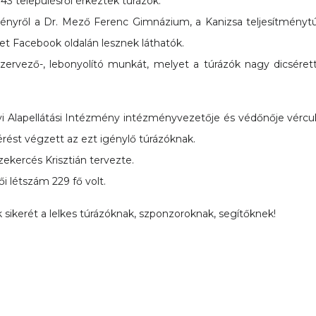
3 településről érkeztek túrázók.
ényről a Dr. Mező Ferenc Gimnázium, a Kanizsa teljesítménytú
et Facebook oldalán lesznek láthatók.
szervező-, lebonyolító munkát, melyet a túrázók nagy dicsérette
 Alapellátási Intézmény intézményvezetője és védőnője vércukor
érést végzett az ezt igénylő túrázóknak.
ekercés Krisztián tervezte.
ői létszám 229 fő volt.
 sikerét a lelkes túrázóknak, szponzoroknak, segítőknek!