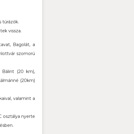
s túrázók.
tek vissza.
avat, Bagolát, a
omlottvár szomorú
 Bálint (20 km),
 Kálmánné (20km)
aival, valamint a
 osztálya nyerte
tésben.