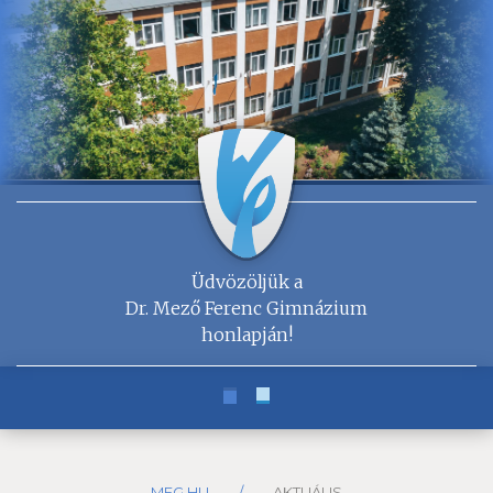
Üdvözöljük a
Dr. Mező Ferenc Gimnázium
honlapján!
MFG.HU
/
AKTUÁLIS