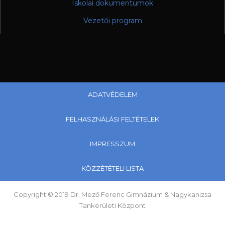
Iskolai dokumentumok
Vezetői program
ADATVÉDELEM
FELHASZNÁLÁSI FELTÉTELEK
IMPRESSZUM
KÖZZÉTÉTELI LISTA
Copyright © 2019 Dr. Mező Ferenc Gimnázium & Nagykanizsa
Tankerületi Központ