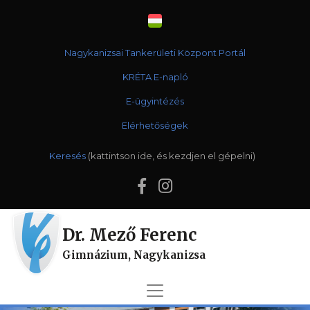
Nagykanizsai Tankerületi Központ Portál
KRÉTA E-napló
E-ügyintézés
Elérhetőségek
Keresés
Dr. Mező Ferenc
Gimnázium, Nagykanizsa