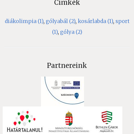
Címkék
diákolimpia (1)
,
gólyabál (2)
,
kosárlabda (1)
,
sport
(1)
,
gólya (2)
Partnereink