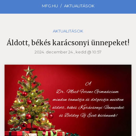
MFG.HU
AKTUALITÁSOK
AKTUALITÁSOK
Áldott, békés karácsonyi ünnepeket!
2024. december 24., kedd @ 10:57