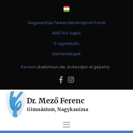
Nagykanizsai Tankerületi Központ Portál
KRÉTA E-napló
E-ügyintézés
Elérhetőségek
Keresés
Dr. Mező Ferenc
Gimnázium, Nagykanizsa