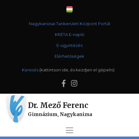
Nagykanizsai Tankerületi Központ Portál
KRÉTA E-napló
E-ügyintézés
Elérhetőségek
Keresés
Dr. Mező Ferenc
Gimnázium, Nagykanizsa