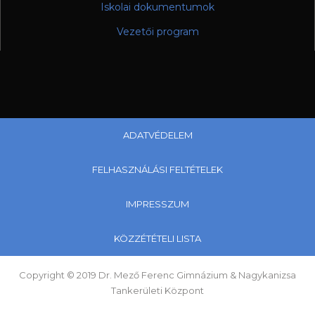
Iskolai dokumentumok
Vezetői program
ADATVÉDELEM
FELHASZNÁLÁSI FELTÉTELEK
IMPRESSZUM
KÖZZÉTÉTELI LISTA
Copyright © 2019 Dr. Mező Ferenc Gimnázium & Nagykanizsa
Tankerületi Központ