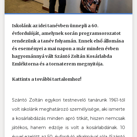
Iskolánk az idei tanévben ünnepli a 60.
évfordulóját, amelynek során programsorozatot
rendezünk a tanév folyamán. Ennek első állomása
és eseményei a mai napon a már minden évben
hagyománnyá vált Szántó Zoltán Kosárlabda
Emléktorna és a tornaterem megnyitója.
Kattints a további tartalomhoz!
Szántó Zoltán egykori testnevelő tanárunk 1961-től
volt iskolánk meghatározó személyisége, aki ismerte
a kosárlabdázás minden apró titkát, hiszen nemcsak
játékos, hanem edzője is volt a kosárlabdának. 10
évvel ezelőtt az 50. évforduló alkalmával róla (Szántó