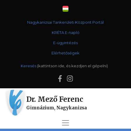
Nagykanizsai Tankerületi Központ Portál
KRÉTA E-napló
E-ügyintézés
Elérhetőségek
Keresés
Dr. Mező Ferenc
Gimnázium, Nagykanizsa