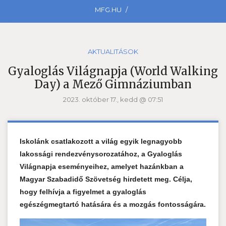
MFG.HU
AKTUALITÁSOK
Gyaloglás Világnapja (World Walking
Day) a Mező Gimnáziumban
2023. október 17., kedd @ 07:51
Iskolánk csatlakozott a világ egyik legnagyobb
lakossági rendezvénysorozatához, a Gyaloglás
Világnapja eseményeihez, amelyet hazánkban a
Magyar Szabadidő Szövetség hirdetett meg. Célja,
hogy felhívja a figyelmet a gyaloglás
egészégmegtartó hatására és a mozgás fontosságára.