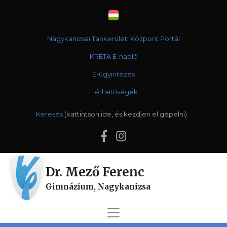
Nagykanizsai Tankerületi Központ Portál
KRÉTA E-napló
E-ügyintézés
Elérhetőségek
Keresés
Dr. Mező Ferenc
Gimnázium, Nagykanizsa