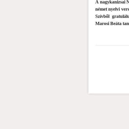
A nagykanizsai 
német nyelvi ver
Szívből gratulá
Marosi Beáta ta