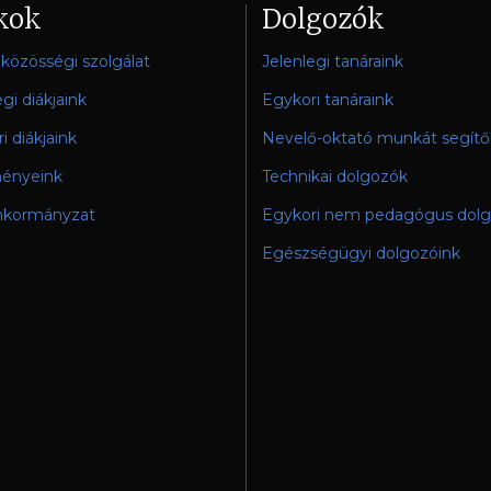
kok
Dolgozók
i közösségi szolgálat
Jelenlegi tanáraink
egi diákjaink
Egykori tanáraink
i diákjaink
Nevelő-oktató munkát segítő
ényeink
Technikai dolgozók
nkormányzat
Egykori nem pedagógus dol
Egészségügyi dolgozóink