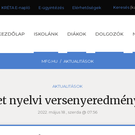
Keresés
KRÉTA E-napló
E-ügyintézés
Elérhetőségek
KEZDŐLAP
ISKOLÁNK
DIÁKOK
DOLGOZÓK
MFG.HU
AKTUALITÁSOK
AKTUALITÁSOK
t nyelvi versenyeredmén
2022. május 18., szerda @ 07:56