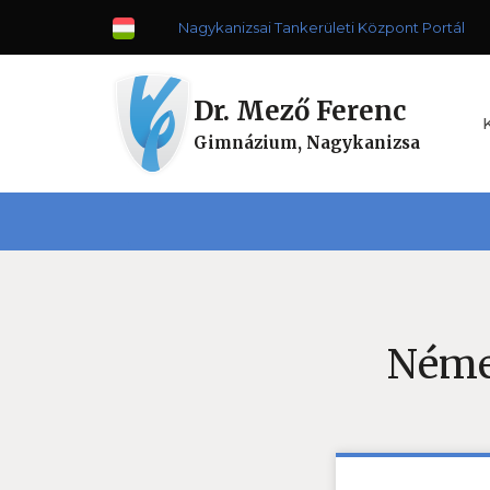
Nagykanizsai Tankerületi Központ Portál
Dr. Mező Ferenc
Gimnázium, Nagykanizsa
Néme