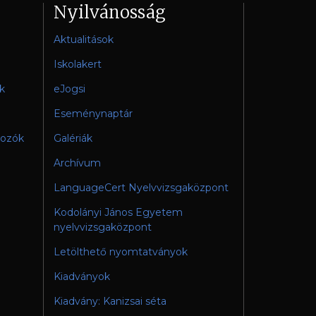
Nyilvánosság
Aktualitások
Iskolakert
k
eJogsi
Eseménynaptár
gozók
Galériák
Archívum
LanguageCert Nyelvvizsgaközpont
Kodolányi János Egyetem
nyelvvizsgaközpont
Letölthető nyomtatványok
Kiadványok
Kiadvány: Kanizsai séta