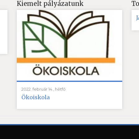
Kiemelt pályázatunk
To
2022. február 14., hétfő
Ökoiskola