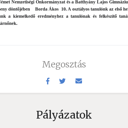
Német Nemzetiségi Önkormányzat és a Batthyány Lajos Gimnázium 
seny döntőjében Borda Ákos 10. A osztályos tanulónk az első hel
lunk a kiemelkedő eredményhez a tanulónak és felkészítő tan
nárnőnek.
Megosztás
Pályázatok