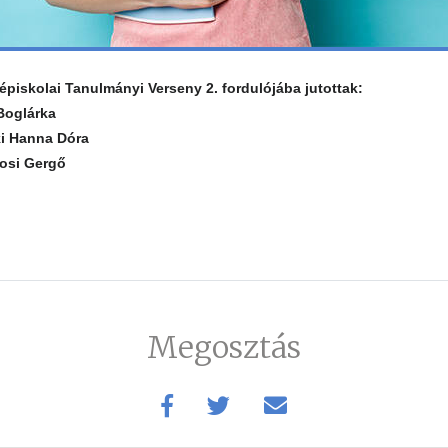
piskolai Tanulmányi Verseny 2. fordulójába jutottak:
 Boglárka
ki Hanna Dóra
nosi Gergő
Megosztás