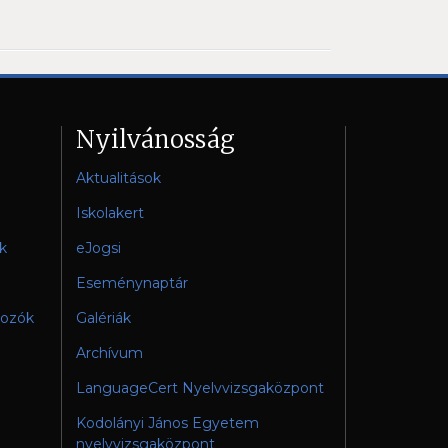
Nyilvánosság
Aktualitások
Iskolakert
k
eJogsi
Eseménynaptár
gozók
Galériák
Archívum
LanguageCert Nyelvvizsgaközpont
Kodolányi János Egyetem
nyelvvizsgaközpont