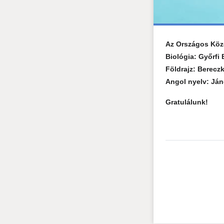
Az Országos Közé
Biológia: Győrfi
Földrajz: Berecz
Angol nyelv: Já
Gratulálunk!