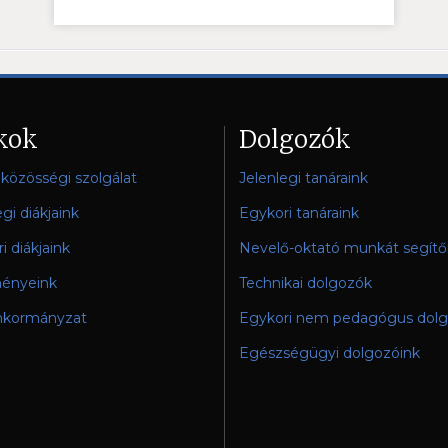
kok
Dolgozók
i közösségi szolgálat
Jelenlegi tanáraink
egi diákjaink
Egykori tanáraink
i diákjaink
Nevelő-oktató munkát segítő
ényeink
Technikai dolgozók
nkormányzat
Egykori nem pedagógus dol
Egészségügyi dolgozóink