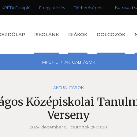
Keresés
KRÉTA E-napló
E-ügyintézés
Elérhetőségek
KEZDŐLAP
ISKOLÁNK
DIÁKOK
DOLGOZÓK
MFG.HU
AKTUALITÁSOK
AKTUALITÁSOK
ágos Középiskolai Tanul
Verseny
2024. december 19., csütörtök @ 09:30