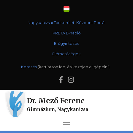
Nagykanizsai Tankerületi Központ Portál
KRÉTA E-napló
E-ügyintézés
Elérhetőségek
Keresés
Dr. Mező Ferenc
Gimnázium, Nagykanizsa