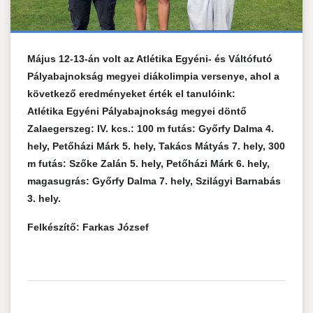
Május 12-13-án volt az Atlétika Egyéni- és Váltófutó
Pályabajnokság megyei diákolimpia versenye, ahol a
következő eredményeket érték el tanulóink:
Atlétika Egyéni Pályabajnokság megyei döntő
Zalaegerszeg:
IV. kcs.: 100 m futás: Győrfy Dalma 4.
hely, Petőházi Márk 5. hely, Takács Mátyás 7. hely, 300
m futás: Szőke Zalán 5. hely, Petőházi Márk 6. hely,
magasugrás: Győrfy Dalma 7. hely, Szilágyi Barnabás
3. hely.
Felkészítő: Farkas József