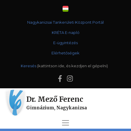
Nagykanizsai Tankerületi Központ Portál
KRÉTA E-napló
E-ügyintézés
Elérhetőségek
Keresés
Dr. Mező Ferenc
Gimnázium, Nagykanizsa