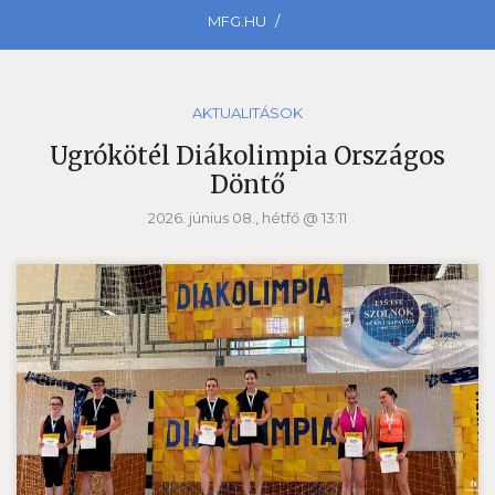
MFG.HU
AKTUALITÁSOK
Ugrókötél Diákolimpia Országos
Döntő
2026. június 08., hétfő @ 13:11