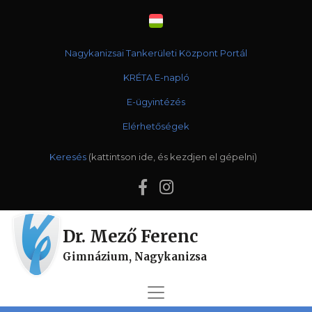
Nagykanizsai Tankerületi Központ Portál
KRÉTA E-napló
E-ügyintézés
Elérhetőségek
Keresés
Dr. Mező Ferenc
Gimnázium, Nagykanizsa