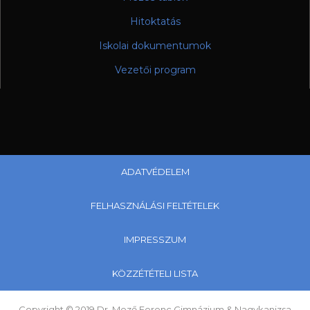
Hitoktatás
Iskolai dokumentumok
Vezetői program
ADATVÉDELEM
FELHASZNÁLÁSI FELTÉTELEK
IMPRESSZUM
KÖZZÉTÉTELI LISTA
Copyright © 2019 Dr. Mező Ferenc Gimnázium & Nagykanizsa