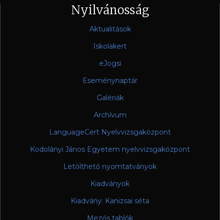
Nyilvánosság
Aktualitások
Iskolakert
eJogsi
Eseménynaptár
Galériák
Archívum
LanguageCert Nyelvvizsgaközpont
Kodolányi János Egyetem nyelvvizsgaközpont
Letölthető nyomtatványok
Kiadványok
Kiadvány: Kanizsai séta
Mezős tablók