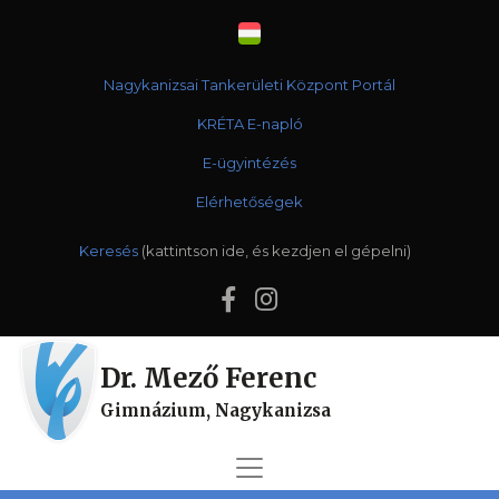
Nagykanizsai Tankerületi Központ Portál
KRÉTA E-napló
E-ügyintézés
Elérhetőségek
Keresés
Dr. Mező Ferenc
Gimnázium, Nagykanizsa