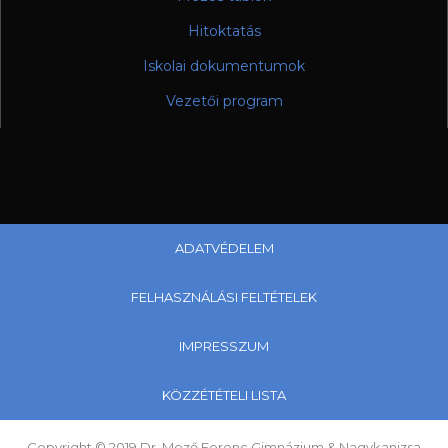
Hitoktatás
Iskolai dokumentumok
Vezetői program
ADATVÉDELEM
FELHASZNÁLÁSI FELTÉTELEK
IMPRESSZUM
KÖZZÉTÉTELI LISTA
Copyright © 2019 Dr. Mező Ferenc Gimnázium & Nagykanizsa