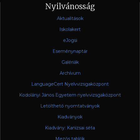
Nyilvánosság
Aktualitások
Iskolakert
eJogsi
Eseménynaptár
Galériák
Archívum
LanguageCert Nyelvvizsgaközpont
Kodolányi János Egyetem nyelvvizsgaközpont
Letölthető nyomtatványok
Kiadványok
Kiadvány: Kanizsai séta
Mezős tablók