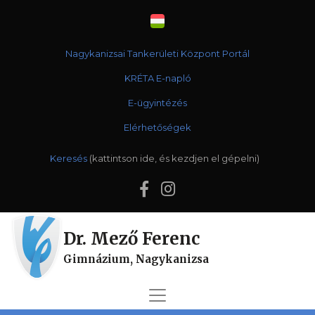
Nagykanizsai Tankerületi Központ Portál
KRÉTA E-napló
E-ügyintézés
Elérhetőségek
Keresés
Dr. Mező Ferenc
Gimnázium, Nagykanizsa