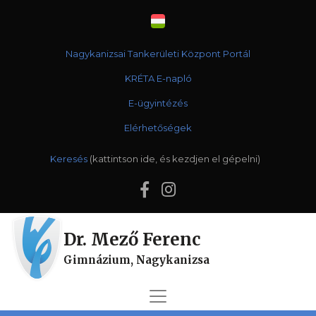
Nagykanizsai Tankerületi Központ Portál
KRÉTA E-napló
E-ügyintézés
Elérhetőségek
Keresés
Dr. Mező Ferenc
Gimnázium, Nagykanizsa