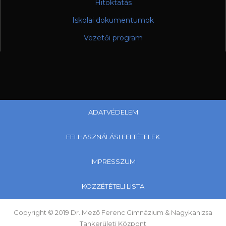
Hitoktatás
Iskolai dokumentumok
Vezetői program
ADATVÉDELEM
FELHASZNÁLÁSI FELTÉTELEK
IMPRESSZUM
KÖZZÉTÉTELI LISTA
Copyright © 2019 Dr. Mező Ferenc Gimnázium & Nagykanizsa
Tankerületi Központ