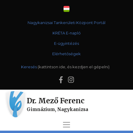
Nagykanizsai Tankerületi Központ Portál
KRÉTA E-napló
E-ügyintézés
Elérhetőségek
Keresés
Dr. Mező Ferenc
Gimnázium, Nagykanizsa