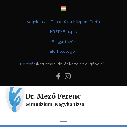
Nagykanizsai Tankerületi Központ Portál
KRÉTA E-napló
E-ügyintézés
Elérhetőségek
Keresés
Dr. Mező Ferenc
Gimnázium, Nagykanizsa