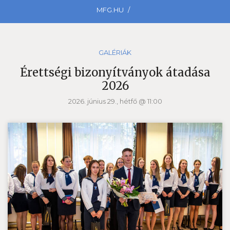
MFG.HU
GALÉRIÁK
Érettségi bizonyítványok átadása
2026
2026. június 29., hétfő @ 11:00